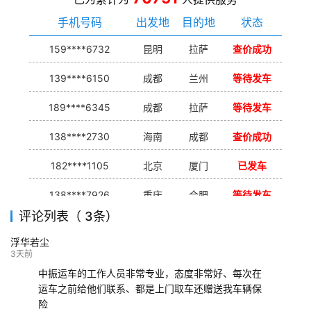
手机号码
出发地
目的地
状态
159****6732
昆明
拉萨
查价成功
139****6150
成都
兰州
等待发车
189****6345
成都
拉萨
等待发车
138****2730
海南
成都
查价成功
182****1105
北京
厦门
已发车
138****7926
重庆
合肥
等待发车
评论列表（ 3条）
139****9233
海口
成都
已发出
浮华若尘
132****9952
成都
玉林
已发车
3天前
中振运车的工作人员非常专业，态度非常好、每次在
运车之前给他们联系、都是上门取车还赠送我车辆保
险