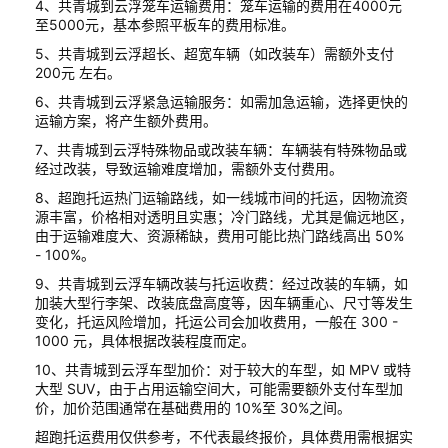
4、共青城到云浮笼车运输费用：笼车运输的费用在4000元
至5000元，基本参照平板车的费用标准。
5、共青城到云浮超长、超宽车辆（如改装车）需额外支付
200元 左右。
6、共青城到云浮紧急运输服务：如需加急运输，选择更快的
运输方案，将产生额外费用。
7、共青城到云浮特殊物品或改装车辆：车辆装有特殊物品或
经过改装，导致运输难度增加，需额外支付费用。
8、超跑托运热门运输路线，如一线城市间的托运，因物流资
源丰富，价格相对透明且实惠；冷门路线，尤其是偏远地区，
由于运输难度大、资源稀缺，费用可能比热门路线高出 50%
- 100%。
9、共青城到云浮车辆改装与托运收费：经过改装的车辆，如
加装大型行李架、改装底盘高度等，因车辆重心、尺寸等发生
变化，托运风险增加，托运公司会加收费用，一般在 300 -
1000 元，具体根据改装程度而定。
10、共青城到云浮车型加价：对于较大的车型，如 MPV 或特
大型 SUV，由于占用运输空间大，可能需要额外支付车型加
价，加价范围通常在基础费用的 10%至 30%之间。
超跑托运费用仅供参考，不代表最终报价，具体费用需根据实