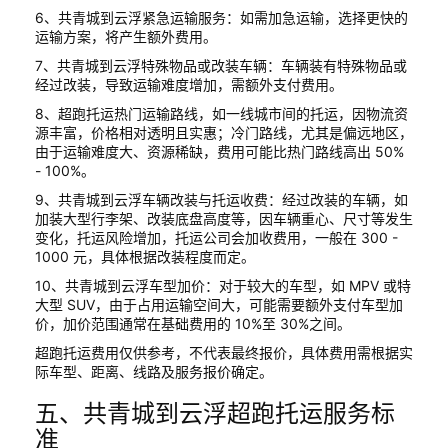
6、共青城到云浮紧急运输服务：如需加急运输，选择更快的
运输方案，将产生额外费用。
7、共青城到云浮特殊物品或改装车辆：车辆装有特殊物品或
经过改装，导致运输难度增加，需额外支付费用。
8、超跑托运热门运输路线，如一线城市间的托运，因物流资
源丰富，价格相对透明且实惠；冷门路线，尤其是偏远地区，
由于运输难度大、资源稀缺，费用可能比热门路线高出 50%
- 100%。
9、共青城到云浮车辆改装与托运收费：经过改装的车辆，如
加装大型行李架、改装底盘高度等，因车辆重心、尺寸等发生
变化，托运风险增加，托运公司会加收费用，一般在 300 -
1000 元，具体根据改装程度而定。
10、共青城到云浮车型加价：对于较大的车型，如 MPV 或特
大型 SUV，由于占用运输空间大，可能需要额外支付车型加
价，加价范围通常在基础费用的 10%至 30%之间。
超跑托运费用仅供参考，不代表最终报价，具体费用需根据实
际车型、距离、线路及服务报价确定。
五、共青城到云浮超跑托运服务标
准