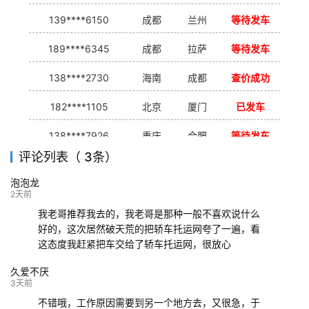
139****6150
成都
兰州
等待发车
189****6345
成都
拉萨
等待发车
138****2730
海南
成都
查价成功
182****1105
北京
厦门
已发车
138****7926
重庆
合肥
等待发车
评论列表（ 3条）
139****9233
海口
成都
已发出
泡泡龙
132****9952
成都
玉林
已发车
2天前
我老哥推荐我去的，我老哥是那种一般不喜欢说什么
好的，这次居然破天荒的把轿车托运网夸了一遍，看
这态度我赶紧把车交给了轿车托运网，很放心
久爱不厌
3天前
不错哦，工作原因需要到另一个地方去，又很急，于